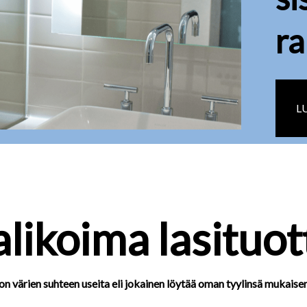
r
L
alikoima lasituot
 on värien suhteen useita eli jokainen löytää oman tyylinsä mukaisen