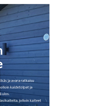
n
e
ikäs ja avara ratkaisu
 jolloin kaidetolpat ja
 ulos.
ikaiteita, jolloin kaiteet