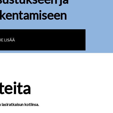
akentamiseen
UE LISÄÄ
teita
 lasiratkaisun kotiinsa.