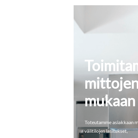
Toimit
mittoje
mukaan
Toteutamme asiakkaan mi
välitilojen lasitukset,