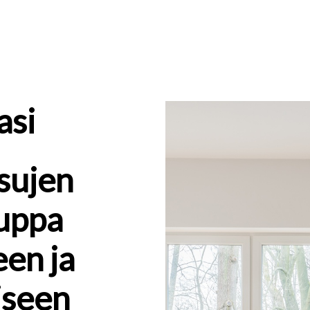
asi
isujen
uppa
een ja
iseen