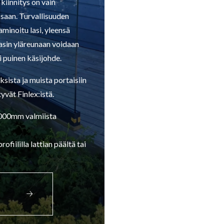
 kiinnitys on vain
ssaan. Turvallisuuden
laminoitu lasi, yleensä
sin yläreunaan voidaan
i puinen käsijohde.
ista ja muista portaisiin
tyvät Finlex:istä.
1000mm valmiista
fiililla lattian päältä tai