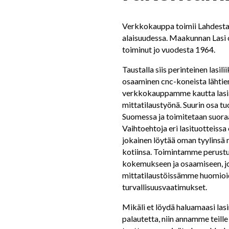
Verkkokauppa toimii Lahdesta
alaisuudessa. Maakunnan Lasi oy
toiminut jo vuodesta 1964.
Taustalla siis perinteinen lasil
osaaminen cnc-koneista lähti
verkkokauppamme kautta lasial
mittatilaustyönä. Suurin osa tu
Suomessa ja toimitetaan suora
Vaihtoehtoja eri lasituotteissa 
jokainen löytää oman tyylinsä 
kotiinsa. Toimintamme perustuu
kokemukseen ja osaamiseen, j
mittatilaustöissämme huomioid
turvallisuusvaatimukset.
Mikäli et löydä haluamaasi lasi
palautetta, niin annamme teille