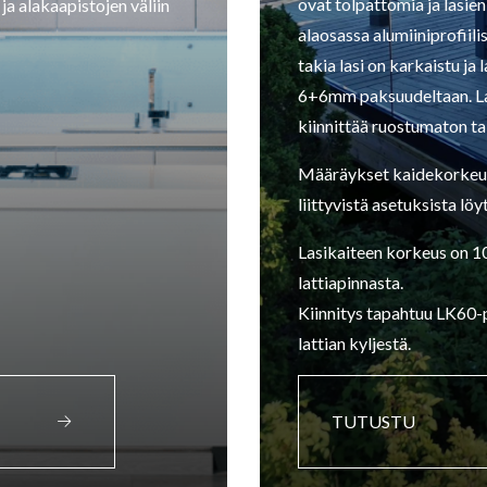
ovat tolpattomia ja lasien
 ja alakaapistojen väliin
alaosassa alumiiniprofiili
takia lasi on karkaistu ja 
6+6mm paksuudeltaan. La
kiinnittää ruostumaton ta
Määräykset kaidekorkeuks
liittyvistä asetuksista löy
Lasikaiteen korkeus on 
lattiapinnasta.
Kiinnitys tapahtuu LK60-pro
lattian kyljestä.
TUTUSTU