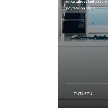
jotka tulevat keittiön ylä-
pöytätason päälle.
TUTUSTU