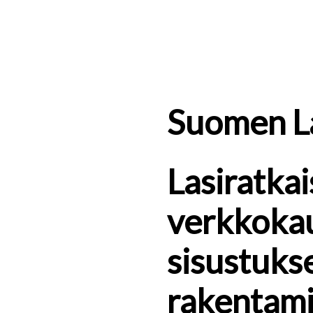
Suomen L
Lasiratka
verkkoka
sisustuks
rakentam