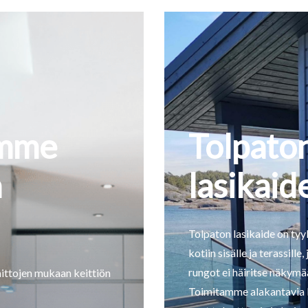
amme
Tolpato
n
lasikaid
Tolpaton lasikaide on tyyl
kotiin sisälle ja terassille,
rungot ei häiritse näkymää
ttojen mukaan keittiön
Toimitamme alakantavia las