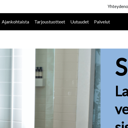
Yhteydeno
Ajankohtaista
Tarjoustuotteet
Uutuudet
Palvelut
S
La
v
si