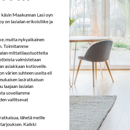
 käsin Maakunnan Lasi oyn
 on lasialan erikoisliike ja
iike, mutta nykyaikainen
en. Toimitamme
an mittatilaustuotteita
otteista valmistetaan
an asiakkaan kotiovelle.
on värien suhteen useita eli
mukaisen lasiratkaisun
 laajaan lasialan
ota sovellamme
en vallitsevat
ratkaisua, lähetä meille
 tarjouksen. Kaikki